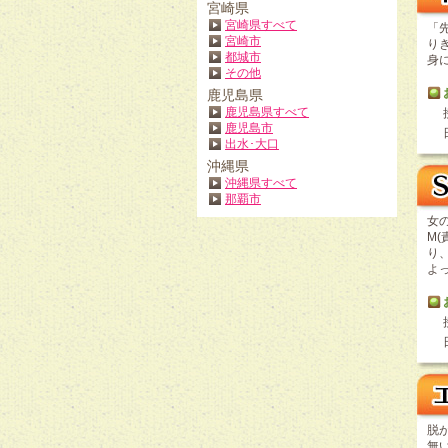
宮崎県
宮崎県すべて
「
宮崎市
り
都城市
身
その他
鹿児島県
鹿児島県すべて
鹿児島市
出水･大口
沖縄県
沖縄県すべて
那覇市
女
M
り
よ
脱
無