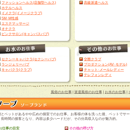
ファッションヘルス(店舗型ヘルス)
高級派遣ヘルス
ホテルヘルス
イメクラ(イメージクラブ)
SM･M性感
エステマッサージ
オナクラ
ピンクサロン(キャンパスパブ)
セクシーキャバクラ(セクシーパブ)
交際クラブ
ランジェリーパブ
プロダクション(AV･モデル)
キャバクラ(クラブ)
チャット･メールレディー
テレフォンレディ
風俗のお仕事
|
派遣風俗のお仕事
|
お水のお仕事
|
槽とベットがあるやや広めの個室でのお仕事。お客様の体を洗った後、ベットでサー
。長時間の接客となり、内容は多少ハードだが、その分高収入なのが魅力的。
お仕事の目安
その他の呼び方