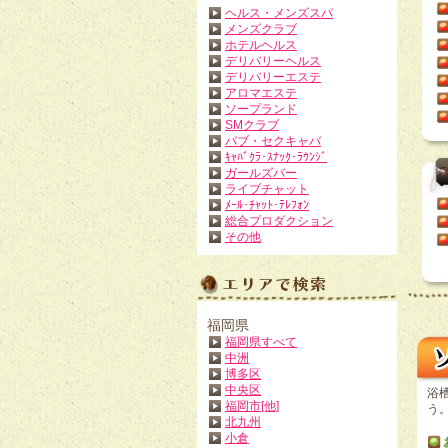
ヘルス・メンズスパ
メンズクラブ
ホテルヘルス
デリバリーヘルス
デリバリーエステ
アロマエステ
ソープランド
SMクラブ
パブ・セクキャバ
ｷｬﾊﾞｸﾗ･ｽﾅｯｸ･ﾗｳﾝｼﾞ
ガールズバー
ライブチャット
ﾒｰﾙ･ﾁｬｯﾄ･ﾃﾚﾌｫﾝ
総合プロダクション
その他
福岡県
福岡県すべて
中洲
博多区
中央区
浴
福岡市[他]
う
北九州
小倉