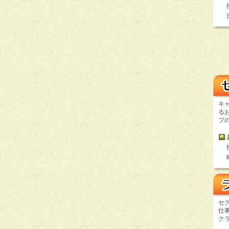
キ
る
プ
セ
仕
ク