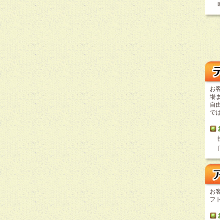
お
場
自
で
お
フ