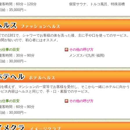
接客時間：60分～120分
個室サウナ、トルコ風呂、特殊浴槽
日給：35,000円～
室での1対1で、シャワーでお客様の体を洗った後、主に手や口を使ってのサービス
時間が短いので、初心者にはオススメ。
お仕事の目安
その他の呼び方
接客時間：30分～90分
メンズスパ(九州･福岡)
日給：30,000円～
舗を構えず、マンションの一室等でお客様を受付し、そこから一緒にホテルに向かう
ービス内容はヘルスと同じで、手・口・素股でのサービス。
お仕事の目安
その他の呼び方
接客時間：60分～90分
日給：30,000円～