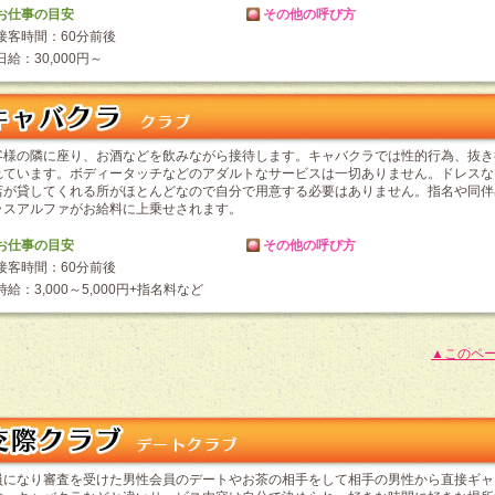
お仕事の目安
その他の呼び方
接客時間：60分前後
日給：30,000円～
客様の隣に座り、お酒などを飲みながら接待します。キャバクラでは性的行為、抜き
れています。ボディータッチなどのアダルトなサービスは一切ありません。ドレスな
店が貸してくれる所がほとんどなので自分で用意する必要はありません。指名や同伴
ラスアルファがお給料に上乗せされます。
お仕事の目安
その他の呼び方
接客時間：60分前後
時給：3,000～5,000円+指名料など
▲このペ
員になり審査を受けた男性会員のデートやお茶の相手をして相手の男性から直接ギャ