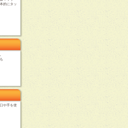
本的にタッ
。
も
。
口や手を使