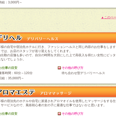
時給：3,000円～
▲このペ
客様の自宅や宿泊先ホテルに行き、ファッションヘルスと同じ内容のお仕事をします
までは、お店のスタッフが送り迎えをしてくれます。
由出勤の店舗も多いので、自分の時間を大切にした上で高収入を得たい女性にピッタ
はないでしょうか。
お仕事の目安
その他の呼び方
接客時間：60分～120分
待ち合わせ型デリバリーヘルス
日給：35,000円～
客様の宿泊先のホテルや自宅に派遣されアロマオイルを使用したマッサージをする仕
トサービスなので、風俗初心者の女の子に最適な仕事ではないかと思います。
お仕事の目安
その他の呼び方