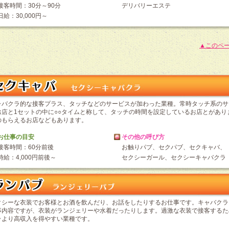
接客時間：30分～90分
デリバリーエステ
日給：30,000円～
▲このペ
ャバクラ的な接客プラス、タッチなどのサービスが加わった業種。常時タッチ系のサ
お店と1セットの中に○○タイムと称して、タッチの時間を設定しているお店とがあり
のもらえるお店などもあります。
お仕事の目安
その他の呼び方
接客時間：60分前後
お触りパブ、セクパブ、セクキャバ、
時給：4,000円前後～
セクシーガール、セクシーキャバクラ
クシーな衣装でお客様とお酒を飲んだり、お話をしたりするお仕事です。キャバクラ
事内容ですが、衣装がランジェリーや水着だったりします。過激な衣装で接客するた
ラより高収入を得やすい業種です。