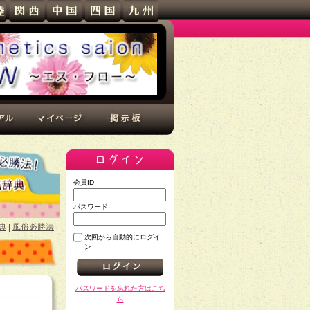
会員ID
パスワード
典
|
風俗必勝法
次回から自動的にログイ
ン
パスワードを忘れた方はこち
ら