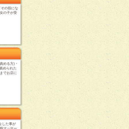
てその役にな
女の子が受
責める方)・
に責められた
までお店に
をした事が
腺マッサー