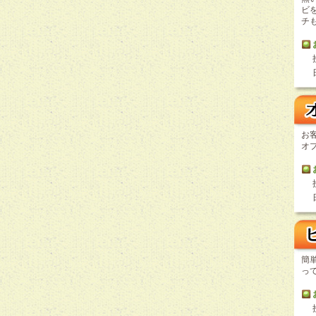
ビ
チ
お
オ
簡
っ