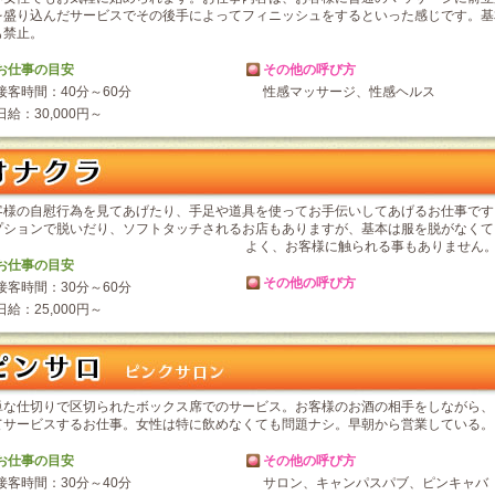
を盛り込んだサービスでその後手によってフィニッシュをするといった感じです。基
も禁止。
お仕事の目安
その他の呼び方
接客時間：40分～60分
性感マッサージ、性感ヘルス
日給：30,000円～
客様の自慰行為を見てあげたり、手足や道具を使ってお手伝いしてあげるお仕事です
プションで脱いだり、ソフトタッチされるお店もありますが、基本は服を脱がなくて
よく、お客様に触られる事もありません
お仕事の目安
その他の呼び方
接客時間：30分～60分
日給：25,000円～
単な仕切りで区切られたボックス席でのサービス。お客様のお酒の相手をしながら、
てサービスするお仕事。女性は特に飲めなくても問題ナシ。早朝から営業している。
お仕事の目安
その他の呼び方
接客時間：30分～40分
サロン、キャンパスパブ、ピンキャバ