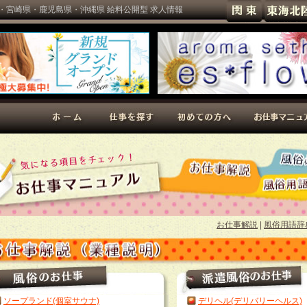
・宮崎県・鹿児島県・沖縄県 給料公開型 求人情報
お仕事解説
|
風俗用語辞
ソープランド(個室サウナ)
デリヘル(デリバリーヘルス)