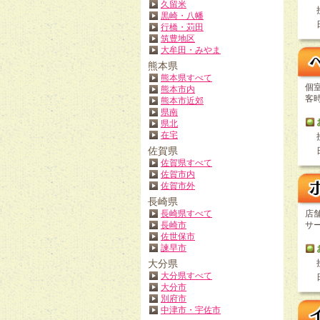
久留米
黒崎・八幡
行橋・苅田
筑豊地区
大牟田・みやま
熊本県
熊本県すべて
個
熊本市内
客
熊本市近郊
県南
県北
在宅
佐賀県
佐賀県すべて
佐賀市内
佐賀市外
長崎県
長崎県すべて
店
長崎市
サ
佐世保市
諫早市
大分県
大分県すべて
大分市
別府市
中津市・宇佐市