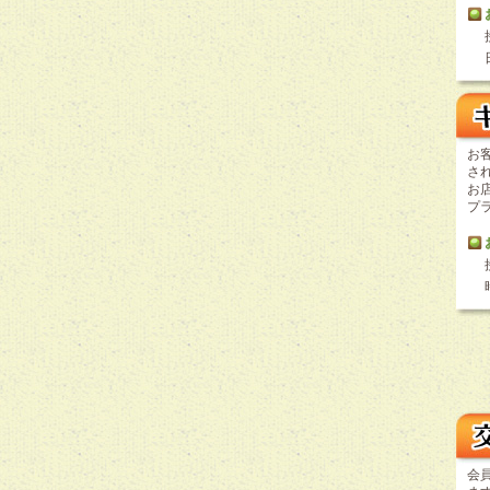
お
さ
お
プ
会