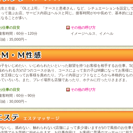
先生と生徒」「OLと上司」「ナースと患者さん」など、シチュエーションを設定し
きって遊ぶお店。サービス内容はヘルスと同じ。接客時間がやや長めで、基本的には
になることが多い。
お仕事の目安
その他の呼び方
接客時間：60分～120分
イメージヘルス、イメヘル
日給：35,000円～
の子をいじめたい、いじめられたいといった願望を持つお客様を相手するお仕事。S(
(責められる方)の2つのコースがあり、コースによって女の子はM嬢になってお客様
、女王様になってお客様を責めたり。プレイ内容はソフトなところから本格的なもの
っていろいろ。また、プレイ場所も店舗であったり、ホテルに行ったりさまざま。
お仕事の目安
その他の呼び方
接客時間：60分～90分
日給：30,000円～
がないし、舐めない、触れられない(店舗によって多少違いますが)ので風俗のお仕事
い女性でもお気軽に始められます。お仕事内容は、お客様に普通のマッサージに前立