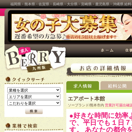
福岡県・熊本県・佐賀県・長崎県・大分県・宮崎県・鹿児島県・沖縄県 給料
BERRY(ベリー)
エアポート本館
ソープランド/熊本市内
営業許可届出確
●好きな時間に効率
で、平日でも１日７
す。 あなたの都合