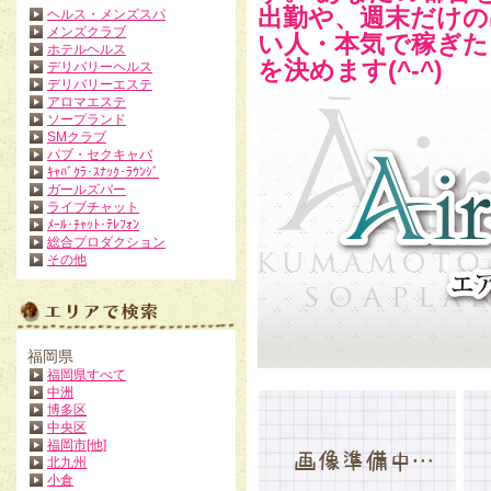
出勤や、週末だけの
ヘルス・メンズスパ
メンズクラブ
い人・本気で稼ぎた
ホテルヘルス
を決めます(^-^)
デリバリーヘルス
デリバリーエステ
アロマエステ
ソープランド
SMクラブ
パブ・セクキャバ
ｷｬﾊﾞｸﾗ･ｽﾅｯｸ･ﾗｳﾝｼﾞ
ガールズバー
ライブチャット
ﾒｰﾙ･ﾁｬｯﾄ･ﾃﾚﾌｫﾝ
総合プロダクション
その他
福岡県
福岡県すべて
中洲
博多区
中央区
福岡市[他]
北九州
小倉