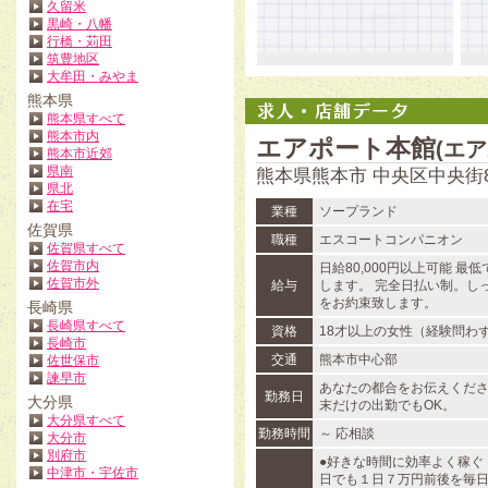
久留米
黒崎・八幡
行橋・苅田
筑豊地区
大牟田・みやま
熊本県
熊本県すべて
熊本市内
エアポート本館
(エ
熊本市近郊
県南
熊本県熊本市 中央区中央街8
県北
在宅
業種
ソープランド
佐賀県
職種
エスコートコンパニオン
佐賀県すべて
佐賀市内
日給80,000円以上可能 最低
佐賀市外
給与
します。 完全日払い制。し
をお約束致します。
長崎県
長崎県すべて
資格
18才以上の女性（経験問わ
長崎市
交通
熊本市中心部
佐世保市
諫早市
あなたの都合をお伝えくだ
勤務日
大分県
末だけの出勤でもOK。
大分県すべて
勤務時間
～ 応相談
大分市
別府市
●好きな時間に効率よく稼ぐ
中津市・宇佐市
日でも１日７万円前後を毎日