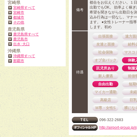
宮崎県
都合をお伝えください。１
出勤でもOK。 効率よく稼
宮崎県すべて
備考
希望を聞きながら出勤日を決めま
宮崎市
込み行為は一切なし。マナ
都城市
ます。 ●女性トレーナー指
その他
します。初め
鹿児島県
鹿児島県すべて
出張面接
遠方面
鹿児島市
出水･大口
友達と面接
給料
沖縄県
社会保険
マスコ
沖縄県すべて
オプ全バック
体験
那覇市
託児所あり
制服
待遇
新人優遇
前借
自由出勤
短期
マイカー通勤
未経
高級店
巨乳
M専・女性S
裸にな
096-322-2683
http://airport-group.jp