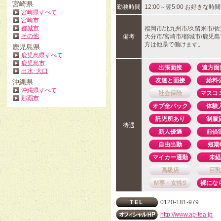
宮崎県
勤務時間
12:00～翌5:00 お好きな時
宮崎県すべて
宮崎市
都城市
福岡市/北九州市/久留米市/佐
その他
備考
大分市/宮崎市/都城市/鹿児
方は他県で働けます。
鹿児島県
鹿児島県すべて
鹿児島市
出張面接
遠方面
出水･大口
友達と面接
給料
沖縄県
沖縄県すべて
社会保険
マスコ
那覇市
オプ全バック
体験
託児所あり
制服
待遇
新人優遇
前借
自由出勤
短期
マイカー通勤
未経
高級店
巨乳
M専・女性S
裸にな
0120-181-979
http://www.ap-tea.jp