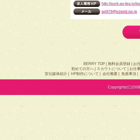
http://work.ap-tea.jp/t
ap979@ezweb.ne.jp
BERRY TOP
|
無料会員登録
|
お
初めての方へ
|
スカウトについて
|
お仕
宣伝媒体紹介
|
HP制作について
|
会社概要
|
免責事項
|
Copyrights(C)2009 