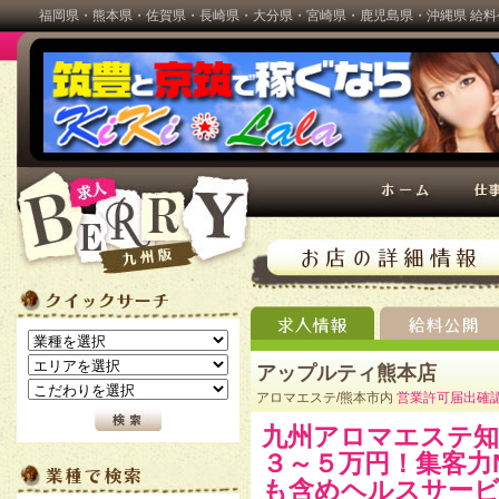
福岡県・熊本県・佐賀県・長崎県・大分県・宮崎県・鹿児島県・沖縄県 給料
BERRY(ベリー)
アップルティ熊本店
アロマエステ/熊本市内
営業許可届出確
九州アロマエステ知
３～５万円！集客力N
も含めヘルスサービ