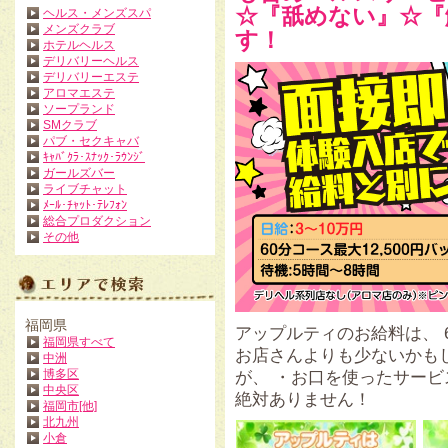
☆『舐めない』☆『
ヘルス・メンズスパ
メンズクラブ
す！
ホテルヘルス
デリバリーヘルス
デリバリーエステ
アロマエステ
ソープランド
SMクラブ
パブ・セクキャバ
ｷｬﾊﾞｸﾗ･ｽﾅｯｸ･ﾗｳﾝｼﾞ
ガールズバー
ライブチャット
ﾒｰﾙ･ﾁｬｯﾄ･ﾃﾚﾌｫﾝ
総合プロダクション
その他
福岡県
アップルティのお給料は、 6
福岡県すべて
お店さんよりも少ないかも
中洲
博多区
が、 ・お口を使ったサー
中央区
絶対ありません！
福岡市[他]
北九州
小倉