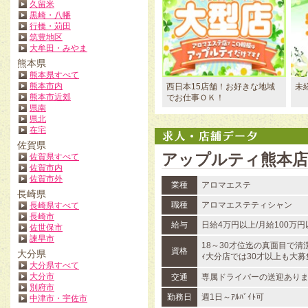
久留米
黒崎・八幡
行橋・苅田
筑豊地区
大牟田・みやま
熊本県
熊本県すべて
熊本市内
西日本15店舗！お好きな地域
未
熊本市近郊
でお仕事ＯＫ！
県南
県北
在宅
佐賀県
アップルティ熊本店
佐賀県すべて
佐賀市内
佐賀市外
業種
アロマエステ
長崎県
職種
アロマエステティシャン
長崎県すべて
長崎市
給与
日給4万円以上/月給100万
佐世保市
諫早市
18～30才位迄の真面目で清潔
資格
大分県
ｨ大分店では30才以上も大募
大分県すべて
大分市
交通
専属ドライバーの送迎あり
別府市
勤務日
週1日～ｱﾙﾊﾞｲﾄ可
中津市・宇佐市