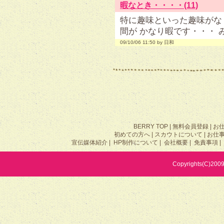
暇なとき・・・・(11)
特に趣味といった趣味がな
間が かなり暇です・・・
09/10/06 11:50 by 日和
BERRY TOP
|
無料会員登録
|
お
初めての方へ
|
スカウトについて
|
お仕
宣伝媒体紹介
|
HP制作について
|
会社概要
|
免責事項
|
Copyrights(C)2009 