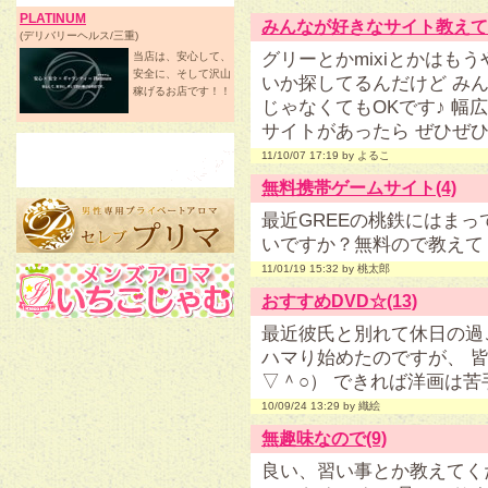
PLATINUM
みんなが好きなサイト教えて！
(デリバリーヘルス/三重)
グリーとかmixiとかはも
当店は、安心して、
安全に、そして沢山
いか探してるんだけど み
稼げるお店です！！
じゃなくてもOKです♪ 
サイトがあったら ぜひぜ
11/10/07 17:19 by よるこ
無料携帯ゲームサイト(4)
最近GREEの桃鉄にはま
いですか？無料ので教えて
11/01/19 15:32 by 桃太郎
おすすめDVD☆(13)
最近彼氏と別れて休日の過ご
ハマり始めたのですが、 
▽＾○） できれば洋画は
10/09/24 13:29 by 織絵
無趣味なので(9)
良い、習い事とか教えてく