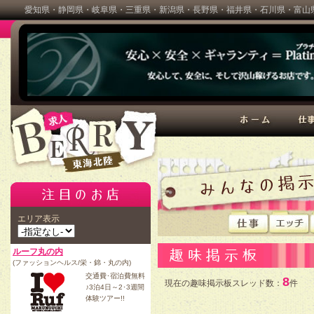
愛知県・静岡県・岐阜県・三重県・新潟県・長野県・福井県・石川県・富山県
BERRY(ベリー)
エリア表示
ルーフ丸の内
(ファッションヘルス/栄・錦・丸の内)
交通費･宿泊費無料
8
現在の趣味掲示板スレッド数：
件
♪3泊4日～2･3週間
体験ツアー!!