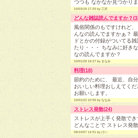
つつも なかなか見つかりませ
10/03/19 17:25 by 三沢
どんな雑誌読んでますか？(33
風俗関係のもですけれど、
んなの読んでますかぁ？ 
ドとかの付録がついてる雑
たり・・・ ちなみに好きなの
なの読んでますか？
10/01/29 16:27 by まなみ
料理(18)
節約のために、 最近、自
おいしい料理おしえてくだ
お願いします。
10/01/22 10:56 by ななみ
ストレス発散(24)
ストレスが上手く発散でき
どんなことで ストレス発
09/10/07 14:51 by けい