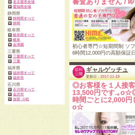
審査ありません /
名古屋市全域
愛知県全域
静岡県
静岡県すべて
静岡
岐阜県
岐阜県すべて
岐阜
金津園
初心者専門☆短期間制 ソ
三重県
6時間12,000円の高額保証
三重県すべて
三重
福井県
ギャルゲッチュ
福井県すべて
更新日：
2017-11-19
福井市
◎お客様を１人接客
石川県
石川県すべて
13,500円です.
金沢市
時間ごとに2,000
加賀･小松
o☆