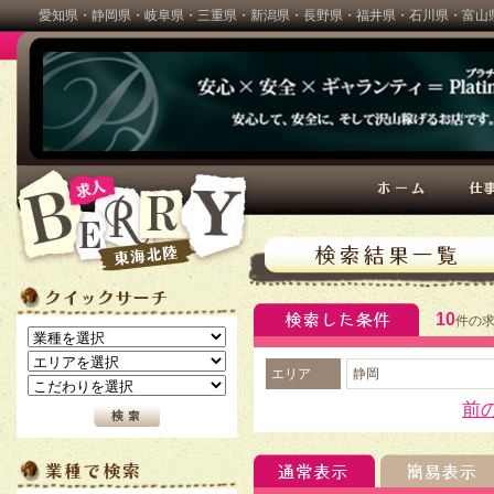
愛知県・静岡県・岐阜県・三重県・新潟県・長野県・福井県・石川県・富山県
BERRY(ベリー)
10
件の
エリア
静岡
前