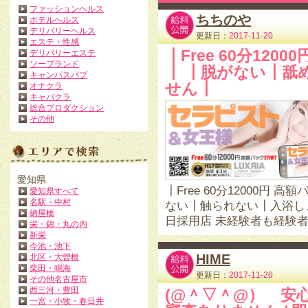
ファッションヘルス
ちちのや
ホテルヘルス
デリバリーヘルス
更新日：
2017-11-20
エステ・性感
┃Free 60分12
デリバリーエステ
ソープランド
┃ ┃脱がない┃舐
キャンパスパブ
せん┃
オナクラ
キャバクラ
総合プロダクション
その他
愛知県
┃Free 60分12000円
愛知県すべて
名駅・中村
ない┃触られない┃入浴しま
納屋橋
日採用店 未経験者も経験
栄・錦・丸の内
新栄
今池・池下
HIME
北区・大曽根
柴田・鳴海
更新日：
2017-11-20
その他名古屋市
西三河・豊田
(@＾▽＾@）ゞ安
一宮・小牧・春日井