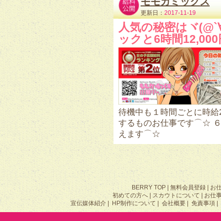
モモカミックス
更新日：
2017-11-19
人気の秘密はヾ(@`∀`
ックと6時間12,0
待機中も１時間ごとに時給2
するものお仕事です⌒☆ ６
えます⌒☆
BERRY TOP
|
無料会員登録
|
お
初めての方へ
|
スカウトについて
|
お仕
宣伝媒体紹介
|
HP制作について
|
会社概要
|
免責事項
|