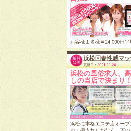
お客様１名様〓24,000
浜松回春性感マッ
更新日：
2021-11-20
浜松の風俗求人、
しの当店で決まり
浜松に本格エステ店オープ
股・指入れ）がなく、下の