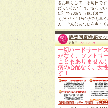
をお断りしている毎日です
げていない方は、悩んでい
ば誰でも嫌でも稼げます！
ください！1分1秒でも早
方！そんなあなたを今すぐ
静岡回春性感マッ
更新日：
2021-04-26
一切ハードサービ
がなく、ソフトサ
こともありません
病の心配なく、女
す！