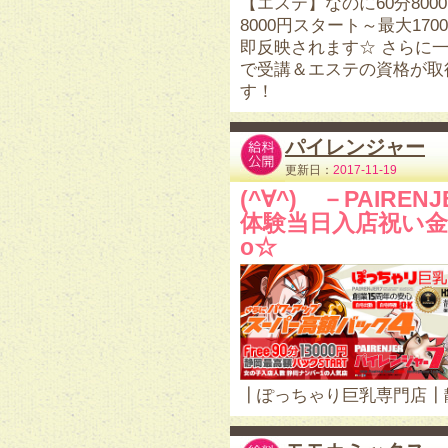
【エステ】なのに60分80
8000円スタート～最大17
即反映されます☆ さらに
で受講＆エステの資格が取
す！
パイレンジャー
更新日：
2017-11-19
(^∀^)ゞ－PAIR
体験当日入店祝い金〓
o☆
┃ぽっちゃり巨乳専門店┃